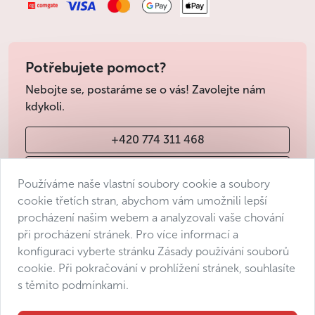
Potřebujete pomoct?
Nebojte se, postaráme se o vás! Zavolejte nám
kdykoli.
+420 774 311 468
info@avantgarde-prague.cz
Používáme naše vlastní soubory cookie a soubory
cookie třetích stran, abychom vám umožnili lepší
procházení našim webem a analyzovali vaše chování
Obchodní podmínky
při procházení stránek. Pro více informací a
Ochrana osobních údajů
konfiguraci vyberte stránku Zásady používání souborů
Prohlášení o přístupnosti
cookie. Při pokračování v prohlížení stránek, souhlasíte
s těmito podmínkami.
Manage consent
Sitemap