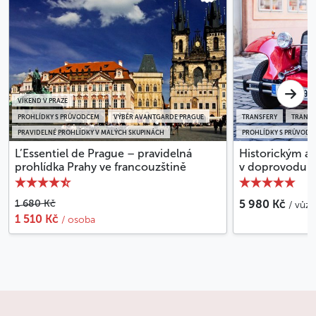
VÍKEND V PRAZE
PROHLÍDKY S PRŮVODCEM
VÝBĚR AVANTGARDE PRAGUE
TRANSFERY
TRANSF
PRAVIDELNÉ PROHLÍDKY V MALÝCH SKUPINÁCH
PROHLÍDKY S PRŮVODC
L’Essentiel de Prague – pravidelná
Historickým a
prohlídka Prahy ve francouzštině
v doprovodu 
1 680 Kč
5 980 Kč
/ vůz 
1 510 Kč
/ osoba