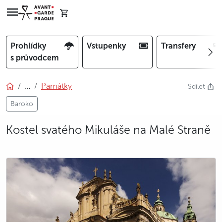
Prohlídky
Vstupenky
Transfery
s průvodcem
…
Památky
Sdílet
Baroko
Kostel svatého Mikuláše na Malé Straně
photo 5
photo 6
photo 7
photo 8
photo 9