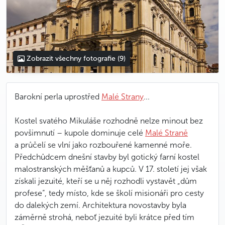
Zobrazit všechny fotografie
(9)
Barokní perla uprostřed
Malé Strany
...
Kostel svatého Mikuláše rozhodně nelze minout bez
povšimnutí – kupole dominuje celé
Malé Straně
a průčelí se vlní jako rozbouřené kamenné moře.
Předchůdcem dnešní stavby byl gotický farní kostel
malostranských měšťanů a kupců. V 17. století jej však
získali jezuité, kteří se u něj rozhodli vystavět „dům
profese“, tedy místo, kde se školí misionáři pro cesty
do dalekých zemí. Architektura novostavby byla
záměrně strohá, neboť jezuité byli krátce před tím