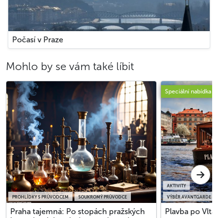
Počasí v Praze
Mohlo by se vám také líbit
Speciální nabídka
AKTIVITY
PROHLÍDKY S PRŮVODCEM
SOUKROMÝ PRŮVODCE
VÝBĚR AVANTGARDE P
Praha tajemná: Po stopách pražských
Plavba po Vlta