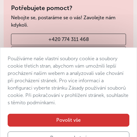
Potřebujete pomoct?
Nebojte se, postaráme se o vás! Zavolejte nám
kdykoli.
+420 774 311 468
info@avantgarde-prague.cz
Používáme naše vlastní soubory cookie a soubory
cookie třetích stran, abychom vám umožnili lepší
procházení našim webem a analyzovali vaše chování
Obchodní podmínky
při procházení stránek. Pro více informací a
Ochrana osobních údajů
konfiguraci vyberte stránku Zásady používání souborů
Prohlášení o přístupnosti
cookie. Při pokračování v prohlížení stránek, souhlasíte
s těmito podmínkami.
Manage consent
Sitemap
Povolit vše