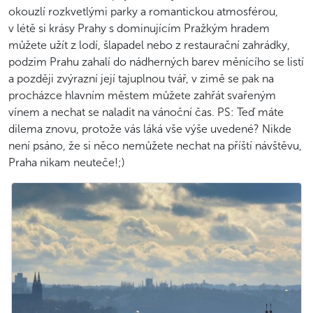
okouzlí rozkvetlými parky a romantickou atmosférou,
v létě si krásy Prahy s dominujícím Pražkým hradem
můžete užít z lodí, šlapadel nebo z restaurační zahrádky,
podzim Prahu zahalí do nádherných barev měnícího se listí
a později zvýrazní její tajuplnou tvář, v zimě se pak na
procházce hlavním městem můžete zahřát svařeným
vínem a nechat se naladit na vánoční čas. PS: Teď máte
dilema znovu, protože vás láká vše výše uvedené? Nikde
není psáno, že si něco nemůžete nechat na příští návštěvu,
Praha nikam neuteče!;)