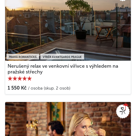
PRAHA ROMANTICKÁ
VÝBĚR AVANTGARDE PRAGUE
Nerušený relax ve venkovní vířivce s výhledem na
pražské střechy
1 550 Kč
/ osoba (skup. 2 osob)