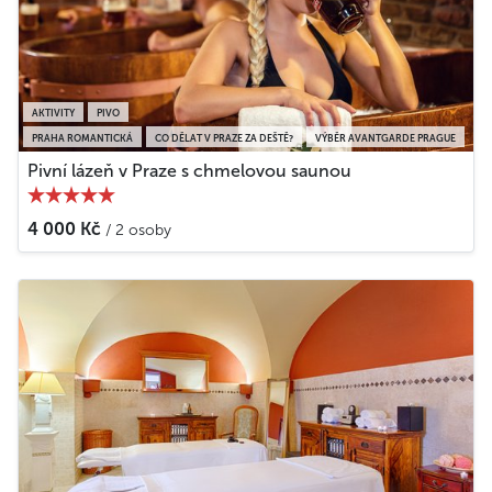
AKTIVITY
PIVO
PRAHA ROMANTICKÁ
CO DĚLAT V PRAZE ZA DEŠTĚ?
VÝBĚR AVANTGARDE PRAGUE
Pivní lázeň v Praze s chmelovou saunou
4 000 Kč
/ 2 osoby