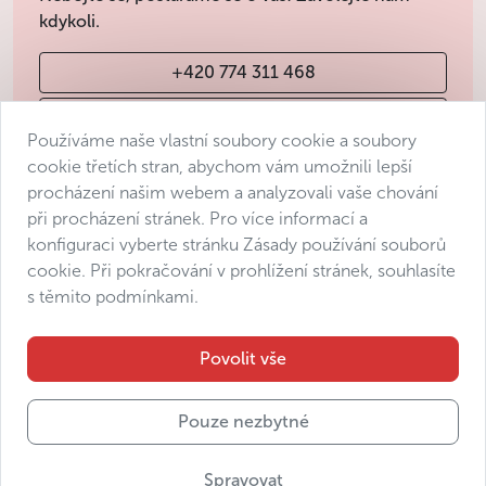
kdykoli.
+420 774 311 468
info@avantgarde-prague.cz
Používáme naše vlastní soubory cookie a soubory
cookie třetích stran, abychom vám umožnili lepší
procházení našim webem a analyzovali vaše chování
Obchodní podmínky
při procházení stránek. Pro více informací a
Ochrana osobních údajů
konfiguraci vyberte stránku Zásady používání souborů
Prohlášení o přístupnosti
cookie. Při pokračování v prohlížení stránek, souhlasíte
s těmito podmínkami.
Manage consent
Sitemap
Povolit vše
Pouze nezbytné
© 2025 Avantgarde Prague DMC s.r.o.
Spravovat