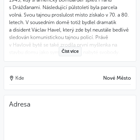
s Drážďanami. Následující půlstoletí byla parcela
volná. Svou tajnou proslulost místo získalo v 70. a 80.
letech. V sousedním domě totiž bydlel dramatik
a disident Václav Havel, který zde byl neustále bedlivě
sledován komunistickou tajnou policí. Právě
v Havlově bytě se také zrodila první myšlenka na
Číst více
stavbu domu jako symbolu nově nabyté svobody.
První architekt projektu Vlado Milunić se výrazem
domu snažil zachytit energii, která byla cítit
v listopadových dnech roku 1989 v celé společnosti.
Kde
Nové Město
Finální podobu dal projektu proslulý americký
architekt Frank O. Gehry, který stavbu komponoval
Adresa
jako legendární taneční pár Ginger a Fred. Některé
interiéry domu navrhla neméně významná architektka
českého původu Eva Jiřičná.
Méně