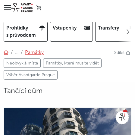
Prohlídky
Vstupenky
Transfery
s průvodcem
…
Památky
Sdílet
Neobvyklá místa
Památky, které musíte vidět
Výběr Avantgarde Prague
Tančící dům
photo 5