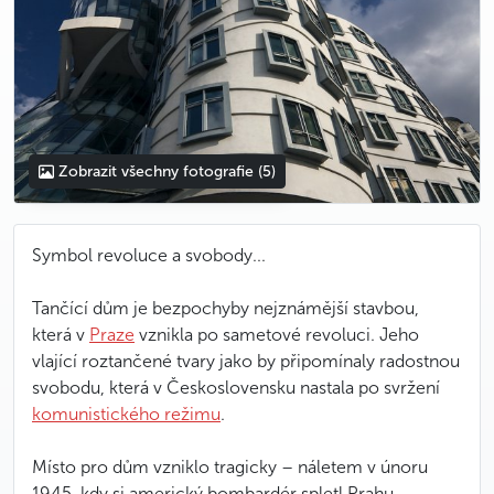
Zobrazit všechny fotografie
(5)
Symbol revoluce a svobody...
Tančící dům je bezpochyby nejznámější stavbou,
která v
Praze
vznikla po sametové revoluci. Jeho
vlající roztančené tvary jako by připomínaly radostnou
svobodu, která v Československu nastala po svržení
komunistického režimu
.
Místo pro dům vzniklo tragicky – náletem v únoru
1945, kdy si americký bombardér spletl Prahu