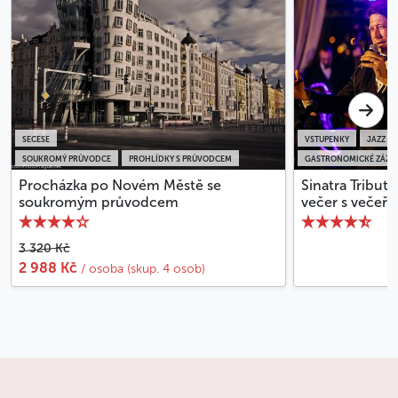
SECESE
VSTUPENKY
JAZZ
SOUKROMÝ PRŮVODCE
PROHLÍDKY S PRŮVODCEM
GASTRONOMICKÉ ZÁŽIT
Procházka po Novém Městě se
Sinatra Tribut
soukromým průvodcem
večer s večeří
3 320 Kč
2 988 Kč
/ osoba (skup. 4 osob)