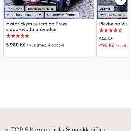
cena
TRANSFERY
TRANSFER PO PRAZE
AKTIVITY
PROHLÍDKY S PRŮVODCEM
SOUKROMÝ PRŮVODCE
VÝBĚR AVANTGARDE P
Méně
Historickým autem po Praze
Plavba po Vlta
v doprovodu průvodce
550 Kč
5 980 Kč
/ vůz (max. 4 osoby)
495 Kč
/ osoba
TOP 5 Kam na jídlo & na skleničku