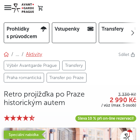
Prohlídky
Vstupenky
Transfery
s průvodcem
…
Aktivity
Sdílet
Výběr Avantgarde Prague
Transfery
Praha romantická
Transfer po Praze
Retro projížďka po Praze
3 330 Kč
2 990 Kč
historickým autem
/ vůz (max. 5 osob)
Sleva 10 % při on-line rezervaci!
photo 5
photo 6
photo 7
photo 8
photo 9
photo 10
photo 11
photo 12
Speciální nabídka