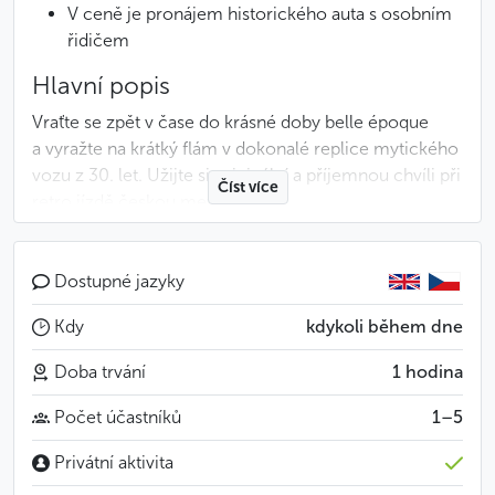
V ceně je pronájem historického auta s osobním
řidičem
Hlavní popis
Vraťte se zpět v čase do krásné doby belle époque
a vyražte na krátký flám v dokonalé replice mytického
vozu z 30. let. Užijte si originální a příjemnou chvíli při
Číst více
retro jízdě českou metropolí.
Trasa projížďky vede skrze historické čtvrtě kolem
nejvýznamějších pražských pamětihodností.
Dostupné jazyky
Projedete se ulicemi Starého Města, podíváte se na
Kdy
kdykoli během dne
Malou Stranu a pokocháte se výhledy z Hradčan.
Doba trvání
1 hodina
Hodí se vědět
Počet účastníků
1–5
Místo odjezdu si sami určíte v rezervačním
formuláři
Privátní aktivita
Místo, kde projížďka skončí, je na domluvě