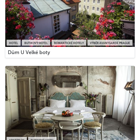
HOTEL
BUTIKOVÝ HOTEL
ROMANTICKÉ HOTELY
VÝBĚR AVANTGARDE PRAGUE
Dům U Velké boty