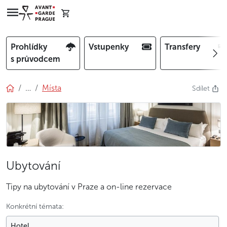
Prohlídky
Vstupenky
Transfery
s průvodcem
…
Místa
Sdílet
Ubytování
Tipy na ubytování v Praze a on-line rezervace
Konkrétní témata:
Hotel