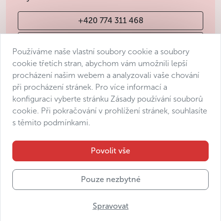
+420 774 311 468
info@avantgarde-prague.cz
Používáme naše vlastní soubory cookie a soubory
cookie třetích stran, abychom vám umožnili lepší
procházení našim webem a analyzovali vaše chování
Obchodní podmínky
při procházení stránek. Pro více informací a
Ochrana osobních údajů
konfiguraci vyberte stránku Zásady používání souborů
Prohlášení o přístupnosti
cookie. Při pokračování v prohlížení stránek, souhlasíte
s těmito podmínkami.
Manage consent
Sitemap
Povolit vše
Pouze nezbytné
© 2025 Avantgarde Prague DMC s.r.o.
Spravovat