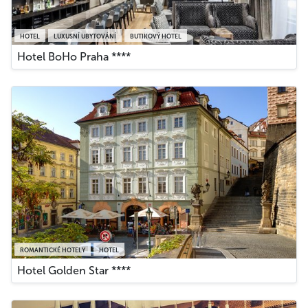
HOTEL
LUXUSNÍ UBYTOVÁNÍ
BUTIKOVÝ HOTEL
Hotel BoHo Praha ****
ROMANTICKÉ HOTELY
HOTEL
Hotel Golden Star ****