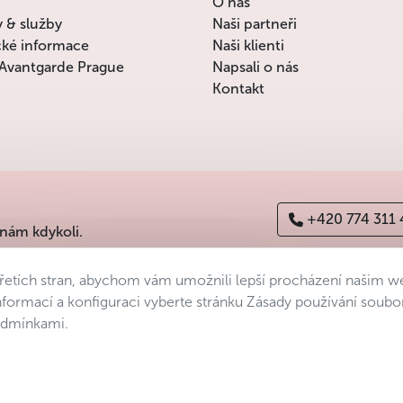
O nás
y & služby
Naši partneři
cké informace
Naši klienti
Avantgarde Prague
Napsali o nás
Kontakt
+420 774 311
 nám kdykoli.
třetích stran, abychom vám umožnili lepší procházení našim 
ajů
Prohlášení o přístupnosti
Manage consent
Sitemap
informací a konfiguraci vyberte stránku Zásady používání soubo
podmínkami.
s.r.o.