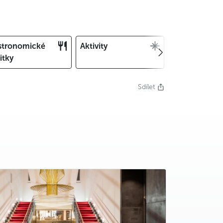
stronomické
Aktivity
Vánoce a Silv
itky
Sdílet