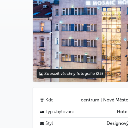
Zobrazit všechny fotografie
(23)
Kde
centrum | Nové Měst
Typ ubytování
Hote
Styl
Designov