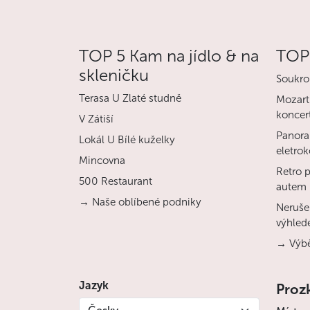
TOP 5 Kam na jídlo & na
TOP 
skleničku
Soukro
Terasa U Zlaté studně
Mozart
koncert
V Zátiší
Panora
Lokál U Bílé kuželky
eletro
Mincovna
Retro 
500 Restaurant
autem
→ Naše oblíbené podniky
Nerušen
výhled
→ Výbě
Jazyk
Proz