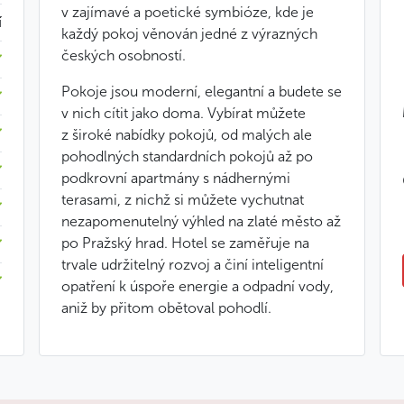
v zajímavé a poetické symbióze, kde je
í
každý pokoj věnován jedné z výrazných
českých osobností.
Pokoje jsou moderní, elegantní a budete se
v nich cítit jako doma. Vybírat můžete
z široké nabídky pokojů, od malých ale
pohodlných standardních pokojů až po
podkrovní apartmány s nádhernými
terasami, z nichž si můžete vychutnat
nezapomenutelný výhled na zlaté město až
po Pražský hrad. Hotel se zaměřuje na
trvale udržitelný rozvoj a činí inteligentní
opatření k úspoře energie a odpadní vody,
aniž by přitom obětoval pohodlí.