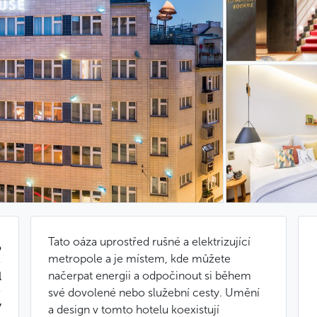
Tato oáza uprostřed rušné a elektrizující
o
metropole a je místem, kde můžete
načerpat energii a odpočinout si během
l
své dovolené nebo služební cesty. Umění
ý
a design v tomto hotelu koexistují