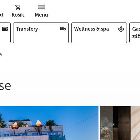
kt
Košík
Menu
Transfery
Wellness & spa
Ga
záž
e
se