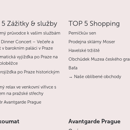
5 Zážitky & služby
TOP 5 Shopping
mý průvodce k vašim službám
Perníčkův sen
 Dinner Concert – Večeře a
Prodejna sklárny Moser
 v barokním paláci v Praze
Havelské tržiště
matická vyjížďka po Praze na
Obchůdek Muzea českého gra
koloběžce
Baťa
projížďka po Praze historickým
→ Naše oblíbené obchody
ý relax ve venkovní vířivce s
em na pražské střechy
r Avantgarde Prague
koumat
Avantgarde Prague