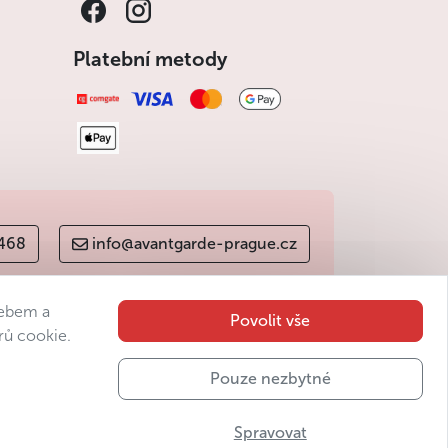
Platební metody
 468
info@avantgarde-prague.cz
webem a
Povolit vše
rů cookie.
Pouze nezbytné
Spravovat