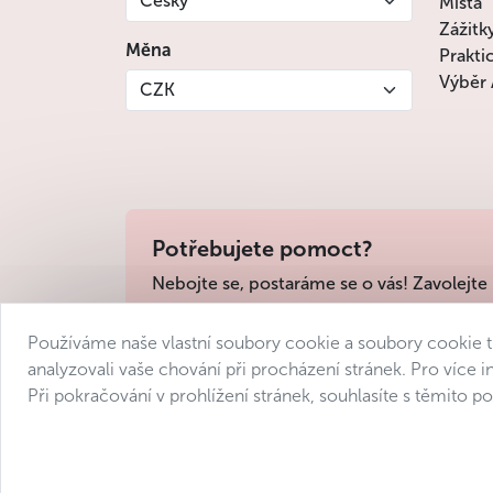
Česky
Místa
Zážitk
Měna
Prakti
Výběr 
CZK
Potřebujete pomoct?
Nebojte se, postaráme se o vás! Zavolejte
Používáme naše vlastní soubory cookie a soubory cookie 
Obchodní podmínky
Ochrana osobních úd
analyzovali vaše chování při procházení stránek. Pro více 
Při pokračování v prohlížení stránek, souhlasíte s těmito 
© 2025 Avantgarde Prague DMC 