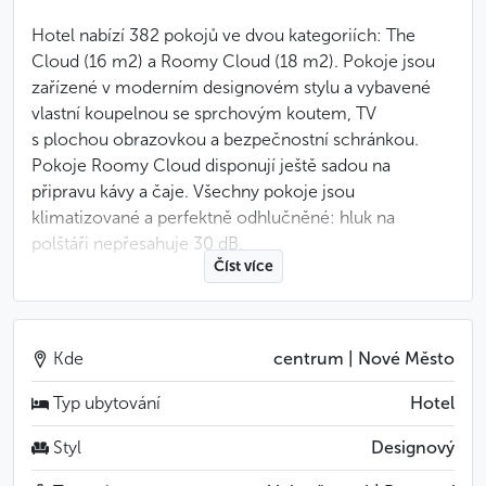
Hotel nabízí 382 pokojů ve dvou kategoriích: The
Cloud (16 m2) a Roomy Cloud (18 m2). Pokoje jsou
zařízené v moderním designovém stylu a vybavené
vlastní koupelnou se sprchovým koutem, TV
s plochou obrazovkou a bezpečnostní schránkou.
Pokoje Roomy Cloud disponují ještě sadou na
připravu kávy a čaje. Všechny pokoje jsou
klimatizované a perfektně odhlučněné: hluk na
polštáři nepřesahuje 30 dB.
Číst více
V přízemí se kromě lobby s recepcí nachází ještě
salonek s pracovním stolem pro práci v příjemném
prostředí a malá zasedací místnost pro maximálně 8
Kde
centrum | Nové Město
osob. V 6. patře pak naleznete snídaňovou místnost,
bar a střešní terasu s výhledem na město. Kromě
Typ ubytování
Hotel
bohaté snídaně a drobného občerstvení jsou
Styl
Designový
v nabídce prvotřídní česká bio vína vybraná přední
česko sommeliérkou Klárou Kollárovou a také pestrá