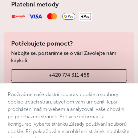
Platební metody
Potřebujete pomoct?
Nebojte se, postaráme se o vás! Zavolejte nám
kdykoli.
+420 774 311 468
info@avantgarde-prague.cz
Používáme naše vlastní soubory cookie a soubory
cookie třetích stran, abychom vám umožnili lepší
procházení našim webem a analyzovali vaše chování
Obchodní podmínky
při procházení stránek. Pro více informací a
Ochrana osobních údajů
konfiguraci vyberte stránku Zásady používání souborů
Prohlášení o přístupnosti
cookie. Při pokračování v prohlížení stránek, souhlasíte