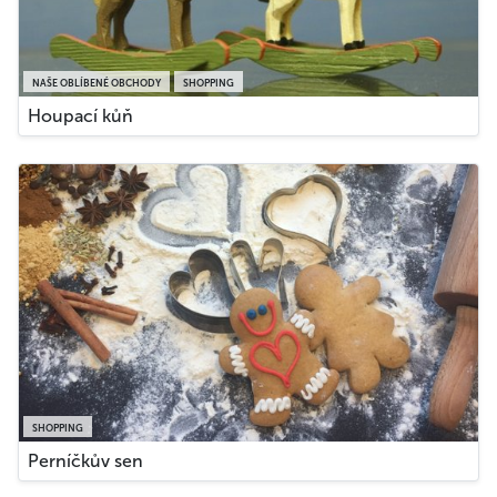
NAŠE OBLÍBENÉ OBCHODY
SHOPPING
Houpací kůň
SHOPPING
Perníčkův sen