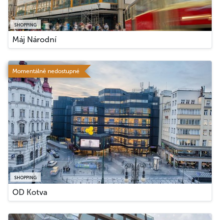
SHOPPING
Máj Národní
Momentálně nedostupné
SHOPPING
OD Kotva