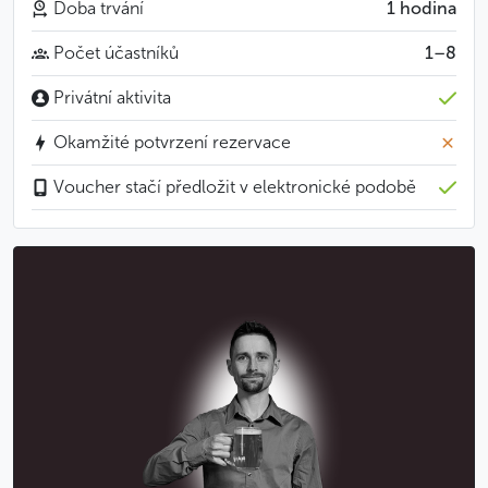
Doba trvání
1 hodina
uhasíte, aniž byste museli přerušit slastnou chvilku
a vystoupit z kádě.
Počet účastníků
1–8
Privátní aktivita
Po pivní koupeli si budete moct odpočinout na
slaměném lůžku, čímž umožníte všem nastřádaným
Okamžité potvrzení rezervace
vitamínům, aby se pěkně vstřebaly.
Voucher stačí předložit v elektronické podobě
Pro maximální účinek doporučujeme vyhnout se po
proceduře koupání či sprchování po dobu několika
hodin. Nemusíte se obávat nepříjemného zápachu –
po pivní lázni zůstane vaše pokožka jemná, hladká
a provoněná přírodní vůní chmele a pivovarských
kvasnic.
Hodí se vědět
Služba podléhá ověření dostupnosti
Pivní lázně se těší velkému zájmu ze strany turistů
i místních, proto vám vřele doporučujeme učinit