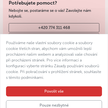
Potřebujete pomoct?
Nebojte se, postaráme se o vás! Zavolejte nám
kdykoli.
+420 774 311 468
info@avantgarde-prague.cz
Používáme naše vlastní soubory cookie a soubory
cookie třetích stran, abychom vám umožnili lepší
procházení našim webem a analyzovali vaše chování
Obchodní podmínky
při procházení stránek. Pro více informací a
Ochrana osobních údajů
konfiguraci vyberte stránku Zásady používání souborů
Prohlášení o přístupnosti
cookie. Při pokračování v prohlížení stránek, souhlasíte
s těmito podmínkami.
Manage consent
Sitemap
Povolit vše
Pouze nezbytné