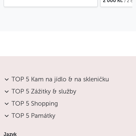
2 000 Kč
/ 2 o
TOP 5 Kam na jídlo & na skleničku
TOP 5 Zážitky & služby
TOP 5 Shopping
TOP 5 Památky
Jazyk