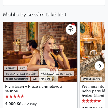
Mohlo by se vám také líbit
AKTIVITY
PIVO
CO DĚLAT V PRAZE ZA DEŠTĚ?
VÝBĚR AVANTGARDE PRAGUE
PRAHA ROMANTICKÁ
WELLNESS & SPA
WELLNESS & SPA
Pivní lázeň v Praze s chmelovou
Wellness rituál
saunou
nebo parní láz
hvězdičkami v
4 000 Kč
/ 2 osoby