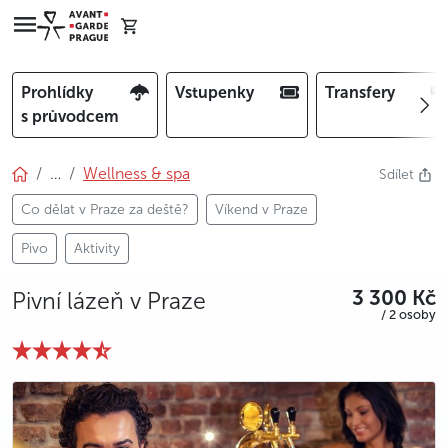
Prohlídky
Vstupenky
Transfery
s průvodcem
…
Wellness & spa
Sdílet
Co dělat v Praze za deště?
Víkend v Praze
Pivo
Aktivity
3 300 Kč
Pivní lázeň v Praze
/ 2 osoby
photo 5
photo 6