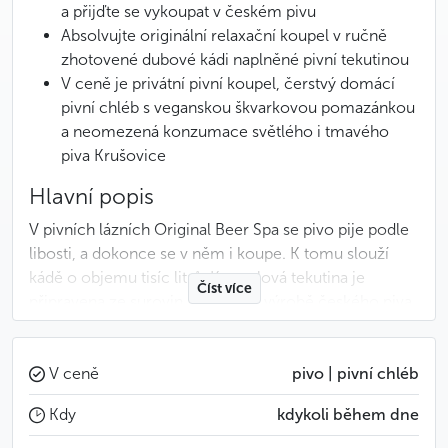
a přijďte se vykoupat v českém pivu
Absolvujte originální relaxační koupel v ručně
zhotovené dubové kádi naplněné pivní tekutinou
V ceně je privátní pivní koupel, čerstvý domácí
pivní chléb s veganskou škvarkovou pomazánkou
a neomezená konzumace světlého i tmavého
piva Krušovice
Hlavní popis
V pivních lázních Original Beer Spa se pivo pije podle
libosti, a dokonce se v něm i koupe. K tomu slouží
kádě o objemu tisíc litrů. Koupelová tekutina je
Číst více
připravena ze surovin, které se k výrobě českého piva
používají, pivo na pití to však není. Lázeň má
blahodárné účinky na lidské tělo – pomáhá uvolnit
póry, regeneruje kůži a stimuluje metabolismus. Ale
V ceně
pivo | pivní chléb
nebojte se, že byste při ní umřeli žízní! Opravdové
Kdy
kdykoli během dne
pivo budete mít po celou dobu procedury na dosah
ruky. U každé kádě je totiž umístěna pípa, takže žízeň