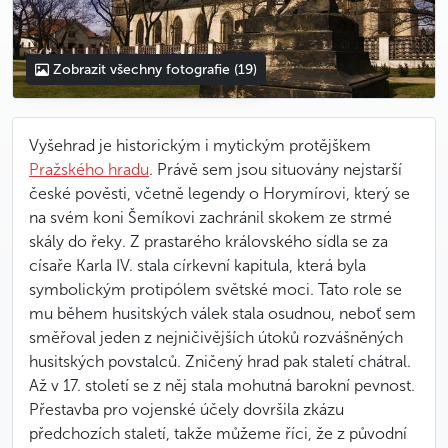
Zobrazit všechny fotografie
(19)
Vyšehrad je historickým i mytickým protějškem
Pražského hradu
. Právě sem jsou situovány nejstarší
české pověsti, včetně legendy o Horymírovi, který se
na svém koni Šemíkovi zachránil skokem ze strmé
skály do řeky. Z prastarého královského sídla se za
císaře Karla IV. stala církevní kapitula, která byla
symbolickým protipólem světské moci. Tato role se
mu během husitských válek stala osudnou, neboť sem
směřoval jeden z nejničivějších útoků rozvášněných
husitských povstalců. Zničený hrad pak staletí chátral.
Až v 17. století se z něj stala mohutná barokní pevnost.
Přestavba pro vojenské účely dovršila zkázu
předchozích staletí, takže můžeme říci, že z původní