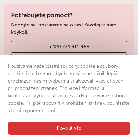
Potřebujete pomoct?
Nebojte se, postaráme se o vás! Zavolejte nám
kdykoli.
+420 774 311 468
info@avantgarde-prague.cz
Používáme naše vlastní soubory cookie a soubory
cookie třetích stran, abychom vám umožnili lepší
procházení našim webem a analyzovali vaše chování
Obchodní podmínky
při procházení stránek. Pro více informací a
Ochrana osobních údajů
konfiguraci vyberte stránku Zásady používání souborů
Prohlášení o přístupnosti
cookie. Při pokračování v prohlížení stránek, souhlasíte
s těmito podmínkami.
Manage consent
Sitemap
Povolit vše