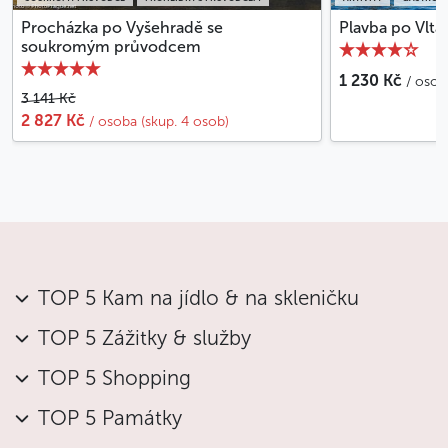
historického kostela. Působivá je také návštěva
národního pohřebiště Slavín, kde se nacházejí
Procházka po Vyšehradě se
Plavba po Vlt
soukromým průvodcem
umělecky pozoruhodné sochy i náhrobky.
1 230 Kč
/ osob
Výjimečné jsou kubistické domy v Neklanově ulici
3 141 Kč
2 827 Kč
a na nábřeží pod Vyšehradem.
/ osoba (skup. 4 osob)
Chcete-li navštívit Vyšehrad, zveme vás na naši
soukromou prohlídku
s jedním z našich průvodců,
který vám poví více o architektuře a historii tohoto
pozoruhodného místa.
Méně
TOP 5 Kam na jídlo & na skleničku
TOP 5 Zážitky & služby
TOP 5 Shopping
TOP 5 Památky