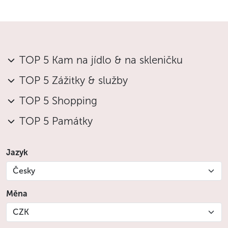
angličtině, němčině, španělštině, italštině,
portugalštině i dalších jazycích
Prohlídka se může konat každý den, dopoledne
i odpoledne
Průvodce hosty vyzvedne přímo v hotelu nebo na
TOP 5 Kam na jídlo & na skleničku
předem domluveném místě v centru Prahy
V ceně je zahrnut vstup na Staroměstskou
TOP 5 Zážitky & služby
mosteckou věž nebo do kostela sv. Mikuláše na
TOP 5 Shopping
Malé Straně
Součástí prohlídky je zastávka v kavárně
TOP 5 Památky
s nápojem
V případě potřeby jsou zahrnuty také 2 jízdenky
MHD na osobu pro snadnější přesun do
Jazyk
historického centra
Česky
Tempo i obsah prohlídky lze přizpůsobit typu
hostů i jejich očekáváním
Měna
Náš lokální tým zůstává po telefonu k dispozici po
CZK
celou dobu prohlídky