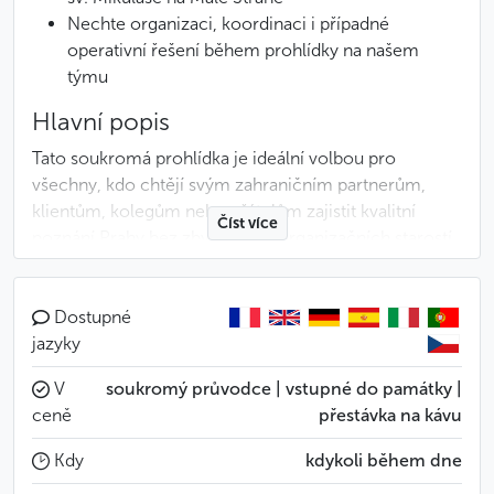
Nechte organizaci, koordinaci i případné
operativní řešení během prohlídky na našem
týmu
Hlavní popis
Tato soukromá prohlídka je ideální volbou pro
všechny, kdo chtějí svým zahraničním partnerům,
klientům, kolegům nebo přátelům zajistit kvalitní
Číst více
poznání Prahy bez zbytečných organizačních starostí
– ať už se prohlídky účastní společně s nimi, nebo vše
jednoduše svěří našemu týmu.
Dostupné
Průvodce hosty vyzvedne přímo v hotelu nebo na
jazyky
předem domluveném místě a přizpůsobí tempo i styl
V
soukromý průvodce | vstupné do památky |
prohlídky konkrétní skupině. Někdo ocení historii
ceně
přestávka na kávu
a architekturu, jiný spíše atmosféru města, místní
souvislosti nebo neformálnější tempo. Díky
Kdy
kdykoli během dne
soukromému formátu lze vše přirozeně přizpůsobit