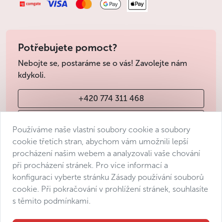
při předání vozu domluvili s osobou, která vám
auto bude předávat.
V případě převzetí či odevzdání vozu mimo výše
vymezenou dobu bude klientovi účtován
Potřebujete pomoct?
příplatek 500 Kč, který je nutno uhradit přímo
Nebojte se, postaráme se o vás! Zavolejte nám
autopůjčovně.
kdykoli.
Při převzetí vozu klientem provede pracovník
autopůjčovny v přítomnosti klienta kontrolu
+420 774 311 468
celkového stavu vozidla; stejně tomu bude při
odevzdání vozu.
info@avantgarde-prague.cz
Vůz je klientovi předán s plnou nádrží a s plnou
Používáme naše vlastní soubory cookie a soubory
nádrží ho klient také musí odevzdat. Pokud by
cookie třetích stran, abychom vám umožnili lepší
nádrž při odevzdání vozu plná nebyla,
procházení našim webem a analyzovali vaše chování
autopůjčovna může klientovi účtovat příplatek
Obchodní podmínky
při procházení stránek. Pro více informací a
odpovídající množství chybějícího paliva. Tento
Ochrana osobních údajů
konfiguraci vyberte stránku Zásady používání souborů
příplatek klient uhradí přímo autopůjčovně.
Prohlášení o přístupnosti
cookie. Při pokračování v prohlížení stránek, souhlasíte
Pojištění
s těmito podmínkami.
Manage consent
Sitemap
Můžete vybírat ze dvou typů pojištění: