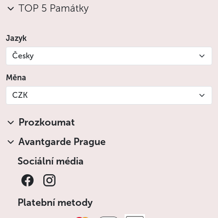
TOP 5 Památky
Nabízíme možnost uzavřít pojištění na celou
dobu pronájmu vozidla.
Jazyk
Podmínky pronájmu vozu
Česky
Pro předání vozu do rukou klienta je pracovníku
autopůjčovny potřeba předložit voucher od
Měna
Avantgarde Prague, řidičský průkaz a občanský
průkaz (nebo pas) osoby, která bude vůz po dobu
CZK
pronájmu řídit.
Pronájem vozu se počítá na dny, tj. vždy na dobu
Prozkoumat
24 hodin od převzetí vozidla.
Autopůjčovna vůz zdarma dopraví na libovolné
Avantgarde Prague
místo v Praze, které klient určí, a to kdykoli mezi
Sociální média
8:00 a 18:00. Stejně tak ve stanovený den mezi
8:00 a 18:00 a na stejném místě auto zdarma
vyzvedne.
Pokud byste auto chtěli odevzdat na místě
Platební metody
odlišném od místa převzetí, je potřeba, abyste se