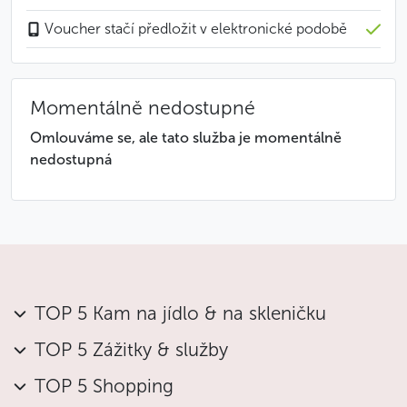
Škoda Fabia 1.2 HTP, vybavená výkonným tříválcovým
Voucher stačí předložit v elektronické podobě
motorem, je malý, finančně nenáročný rodinný vůz
s originálním designem. Je ideální pro jednotlivce,
páry, ale i rodiny se dvěma dětmi.
Momentálně nedostupné
Technické vlastnosti & vybavení vozu:
Omlouváme se, ale tato služba je momentálně
nedostupná
Motor: 1.2 HTP / 44 kW
Maximální rychlost: 155 km/h
Zrychlení 0–100 km/h: 15 s
Spotřeba: 6 l / 100 km
Objem kufru: 270 l
Airbagy vpředu, ABS, centrální zamykání dveří,
autorádio s CD přehrávačem
TOP 5 Kam na jídlo & na skleničku
Hodí se vědět
TOP 5 Zážitky & služby
Při pronájmu na 7 a více dnů se sazba snižuje.
Na vyžádání je možné si pronajmout vůz
TOP 5 Shopping
s automatickou převodovkou.