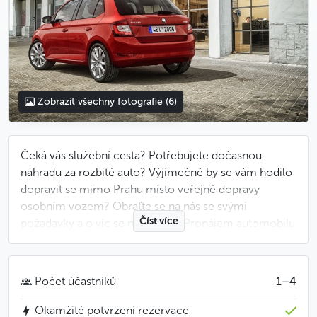
Zobrazit všechny fotografie
(6)
Čeká vás služební cesta? Potřebujete dočasnou
náhradu za rozbité auto? Výjimečně by se vám hodilo
dopravit se mimo Prahu místo veřejné dopravy
osobním vozem? Obraťte se na nás se svými
Číst více
požadavky a o víc se nestarejte. Pronájem automobilu
pro vás zprostředkujeme se vším všudy.
U nás si vyberou jak rodiny s dětmi mířící na výlet, tak
Počet účastníků
1–4
manažeři na služební cestě.
Okamžité potvrzení rezervace