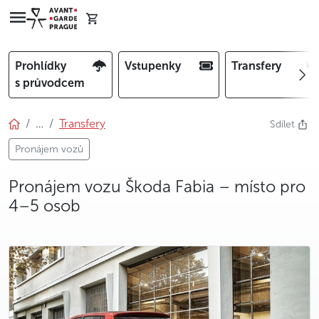
Prohlídky
Vstupenky
Transfery
s průvodcem
…
Transfery
Sdílet
Pronájem vozů
Pronájem vozu Škoda Fabia – místo pro
4–5 osob
photo 5
photo 6