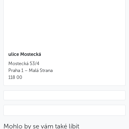
Hodí se vědět
Začátek projížďky je v 10:00 a v 15:00
S jedním průvodcem může jet skupina
maximálně 8 osob
K odložení osobních věcí před začátkem
projížďky budete mít k dispozici úschovnu
zavazadel
ulice Mostecká
Na začátku projížďky proběhne stručná instruktáž,
během níž se naučíte segway ovládat
Mostecká 53/4
Před odjezdem dostanete k podpisu prohlášení,
Praha 1 – Malá Strana
že za případné nehody či škody způsobené
118 00
během projížďky přebíráte plnou odpovědnost
Používání segwaye je zakázáno těhotným ženám,
osobám vážícím více než 120 kg, dětem do 8 let
a osobám v podnapilém stavu nebo pod vlivem
omamných látek
Pokud vám nevyhovuje pravidelný čas odjezdu,
můžete si soukromě rezervovat individuální
Mohlo by se vám také líbit