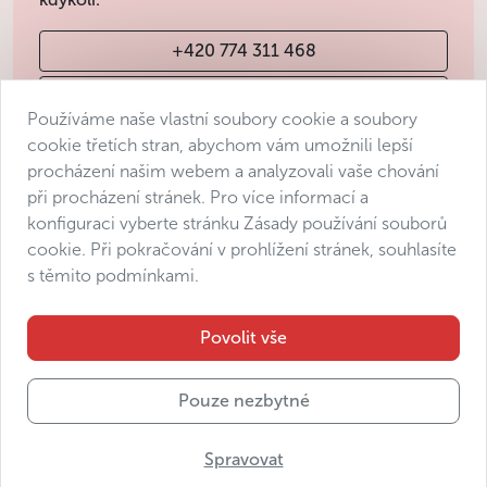
+420 774 311 468
info@avantgarde-prague.cz
Používáme naše vlastní soubory cookie a soubory
cookie třetích stran, abychom vám umožnili lepší
procházení našim webem a analyzovali vaše chování
Obchodní podmínky
při procházení stránek. Pro více informací a
Ochrana osobních údajů
konfiguraci vyberte stránku Zásady používání souborů
Prohlášení o přístupnosti
cookie. Při pokračování v prohlížení stránek, souhlasíte
s těmito podmínkami.
Manage consent
Sitemap
Povolit vše
Pouze nezbytné
© 2025 Avantgarde Prague DMC s.r.o.
Spravovat