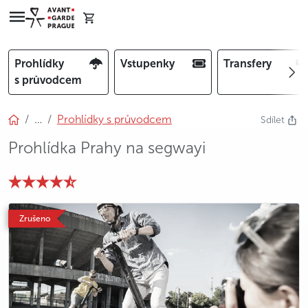
Prohlídky
Vstupenky
Transfery
s průvodcem
…
Prohlídky s průvodcem
Sdílet
Prohlídka Prahy na segwayi
photo 5
photo 6
photo 7
photo 8
photo 9
Zrušeno