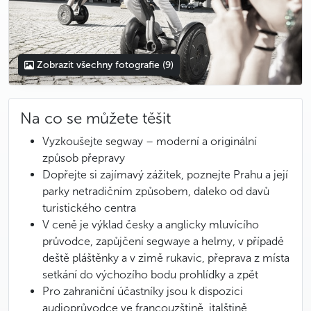
Zobrazit všechny fotografie
(9)
Na co se můžete těšit
Vyzkoušejte segway – moderní a originální
způsob přepravy
Dopřejte si zajímavý zážitek, poznejte Prahu a její
parky netradičním způsobem, daleko od davů
turistického centra
V ceně je výklad česky a anglicky mluvícího
průvodce, zapůjčení segwaye a helmy, v případě
deště pláštěnky a v zimě rukavic, přeprava z místa
setkání do výchozího bodu prohlídky a zpět
Pro zahraniční účastníky jsou k dispozici
audioprůvodce ve francouzštině, italštině,