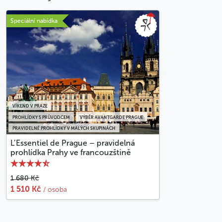
projížďku na čas podle vlastní volby. V případě
soukromé projížďky pro vás umíme zajistit
Speciální nabídka
průvodce ve všech sedmi jazycích našeho webu
(CS, EN, DE, IT, ES, FR, PT). Neváhejte nás
kontaktovat!
Zvláštní storno podmínky
Storno více než 72 hodin před realizací: neúčtují
se žádné stornovací poplatky
VÍKEND V PRAZE
Storno méně než 72 hodin: bude účtována plná
PROHLÍDKY S PRŮVODCEM
VÝBĚR AVANTGARDE PRAGUE
cena
PRAVIDELNÉ PROHLÍDKY V MALÝCH SKUPINÁCH
Kvůli mírnému dešti není možné prohlídku
L’Essentiel de Prague – pravidelná
stornovat ani požadovat vrácení peněz
prohlídka Prahy ve francouzštině
Méně
1 680 Kč
1 510 Kč
/ osoba