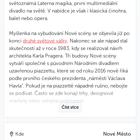
světoznámá Laterna magika, první multimediální
divadlo na světě. V nabídce je však i klasická činohra,
balet nebo opera.
Myšlenka na vybudování Nové scény se objevila již po
konci
druhé světové války
. Nakonec se ale nápad stal
skutečností až v roce 1983, kdy se realizoval návrh
architekta Karla Pragera. Tři budovy Nové scény
vytváří společně s původním Národním divadlem
uzavřenou piazzettu, které se od roku 2016 nově říká
podle prvního českého prezidenta „náměstí Václava
Havla“. Pokud je na piazzettě nápadně rušno, nebojte
se podívat. Často se zde konají trhy, designové
markety nebo veřejná vystoupení.
Číst více
Největší pozornost budí hlavní budova Nové scény,
která stojí přímo na Národní třídě. Je zřejmě
nejznámějším exemplářem českého
Kde
Nové Město
architektonického brutalismu a jednou