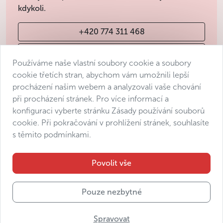
kdykoli.
+420 774 311 468
info@avantgarde-prague.cz
Používáme naše vlastní soubory cookie a soubory
cookie třetích stran, abychom vám umožnili lepší
procházení našim webem a analyzovali vaše chování
Obchodní podmínky
při procházení stránek. Pro více informací a
Ochrana osobních údajů
konfiguraci vyberte stránku Zásady používání souborů
Prohlášení o přístupnosti
cookie. Při pokračování v prohlížení stránek, souhlasíte
s těmito podmínkami.
Manage consent
Sitemap
Povolit vše
Pouze nezbytné
© 2025 Avantgarde Prague DMC s.r.o.
Spravovat