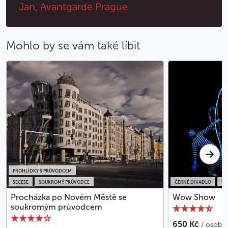
Jan, Avantgarde Prague
Mohlo by se vám také líbit
PROHLÍDKY S PRŮVODCEM
SECESE
SOUKROMÝ PRŮVODCE
ČERNÉ DIVADLO
VS
Procházka po Novém Městě se
Wow Show
soukromým průvodcem
650 Kč
/ osoba