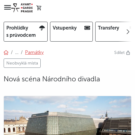
Prohlídky
Vstupenky
Transfery
s průvodcem
…
Památky
Sdílet
Neobvyklá místa
Nová scéna Národního divadla
photo 5