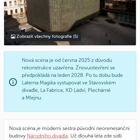
Zobrazit všechny fotografie
(5)
Nová scéna je od června 2025 z důvodu
rekonstrukce uzavřena. Znovuotevření se
předpokládá na leden 2028. Po tu dobu bude
Laterna Magika vystupovat ve Stavovském
divadle, La Fabrice, KD Ládví, Plechárně
a Mlejnu.
Nová scéna je moderní sestra původní neorenesanční
budovy
Národního divadla
. Už dlouhá léta zde sídlí