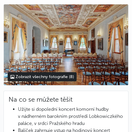
photo 5
photo 6
photo 7
photo 8
Zobrazit všechny fotografie
(8)
Na co se můžete těšit
Užijte si dopolední koncert komorní hudby
v nádherném barokním prostředí Lobkowiczkého
paláce, v srdci Pražského hradu
Balíček zahrnuje vstup na hodinový koncert