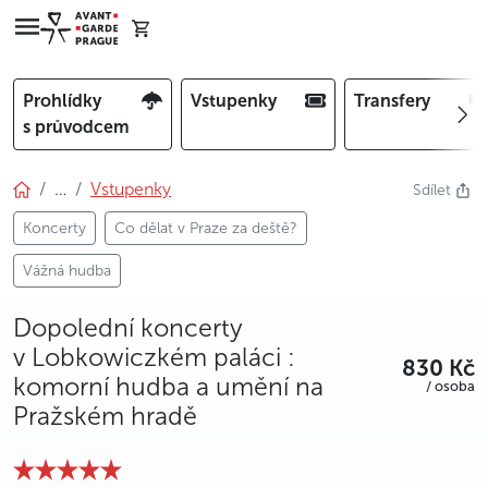
Prohlídky
Vstupenky
Transfery
s průvodcem
…
Vstupenky
Sdílet
Koncerty
Co dělat v Praze za deště?
Vážná hudba
Dopolední koncerty
v Lobkowiczkém paláci :
830 Kč
komorní hudba a umění na
/ osoba
Pražském hradě