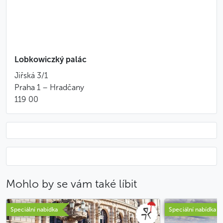
P. H. Lobkowicz: Suita v C Dur
W. A. Mozart: Turecký pochod
Ch. W. Gluck: Pizzicato
L. van Beethoven: Koncertní skladba pro klavír
Sólo pro flétnu nebo violu
Lobkowiczký palác
M. Ravel: Pavana
Jiřská 3/1
F. Mendelssohn: Sen noci svatojánské
Praha 1 – Hradčany
A. Dvořák: Largo z Novosvětské symfonie
119 00
A. Dvořák: Valčík
B. Smetana: Vltava
B. Smetana: Polka
Hodí se vědět
Místo: Lobkowiczký palác – barokní skvost na
Pražském hradě, známý svou komorní
Mohlo by se vám také líbit
atmosférou a vynikající akustikou
Snadno dostupný MHD, parkování v blízkosti
Speciální nabídka
Speciální nabídka
Koncert začíná ve 13:00