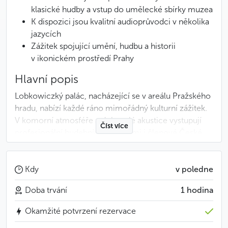
klasické hudby a vstup do umělecké sbírky muzea
K dispozici jsou kvalitní audioprůvodci v několika
jazycích
Zážitek spojující umění, hudbu a historii
v ikonickém prostředí Prahy
Hlavní popis
Lobkowiczký palác, nacházející se v areálu Pražského
hradu, nabízí každé ráno mimořádný kulturní zážitek.
V komorní atmosféře a dokonalé akustice vystupují
Číst více
profesionální hudebníci, mezi nimi i členové České
filharmonie, s díly Bacha, Vivaldiho, Mozarta, Smetany
a Dvořáka a mnoha dalších.
Kdy
v poledne
V paláci se nachází také muzeum se stálou expozicí,
Doba trvání
1 hodina
která dnes seznamuje návštěvníky se soukromými
sbírkami Lobkowiczů, tedy jednoho z nejstarších
Okamžité potvrzení rezervace
a nejvýznamnějších českých šlechtických rodů.