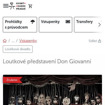
Prohlídky
Vstupenky
Transfery
s průvodcem
…
Vstupenky
Sdílet
Loutkové divadlo
Loutkové představení Don Giovanni
photo 5
photo 6
photo 7
Zrušeno