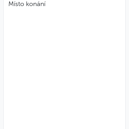
Místo konání
čímž vzdává čest Mozartovi a jeho době.
Hodí se vědět
Představení začíná ve 20:00.
Sedadla v divadle nejsou číslovaná, proto vám
doporučujeme dorazit 20 minut před
představením, aby na vás zbyla dobrá místa.
Méně