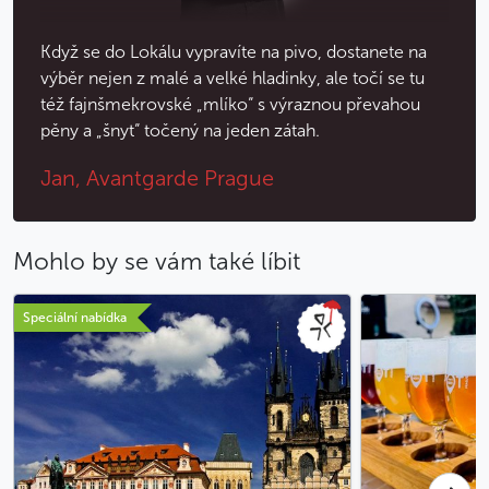
Když se do Lokálu vypravíte na pivo, dostanete na
výběr nejen z malé a velké hladinky, ale točí se tu
též fajnšmekrovské „mlíko“ s výraznou převahou
pěny a „šnyt“ točený na jeden zátah.
Jan, Avantgarde Prague
Mohlo by se vám také líbit
Speciální nabídka