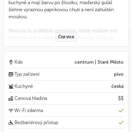
kuchyně a mají barvu po žloutku; maďarský guláš
šlehne výraznou paprikovou chutí a není zahuštěn
moukou.
Menu se tu průběžně obměňuje, někdy můžete mít
Číst více
štěstí na rajskou nebo koprovou omáčku, jindy na
nudle s mákem a slepici na paprice. Vždy tu
každopádně naleznete masné dobroty z vlastní
produkce: přeštickou klobásu, debrecínské párky,
Kde
centrum | Staré Město
jelito, jitrnici nebo také gothaj či tlačenku s cibulí
a octem.
Typ zařízení
pivo
Kuchyně
česká
Méně
Cenová hladina
$$
Wi-Fi zdarma
Bezbariérový přístup