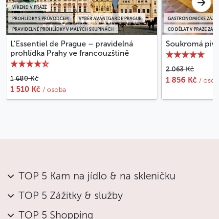
VÍKEND V PRAZE
PROHLÍDKY S PRŮVODCEM
VÝBĚR AVANTGARDE PRAGUE
GASTRONOMICKÉ ZÁŽIT
PRAVIDELNÉ PROHLÍDKY V MALÝCH SKUPINÁCH
CO DĚLAT V PRAZE ZA D
L’Essentiel de Prague – pravidelná
Soukromá pivn
prohlídka Prahy ve francouzštině
2 063 Kč
1 680 Kč
1 856 Kč
/ osob
1 510 Kč
/ osoba
TOP 5 Kam na jídlo & na skleničku
TOP 5 Zážitky & služby
TOP 5 Shopping