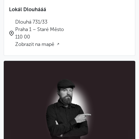
Lokál Dlouhááá
Dlouhá 731/33
Praha 1 – Staré Město
110 00
Zobrazit na mapě