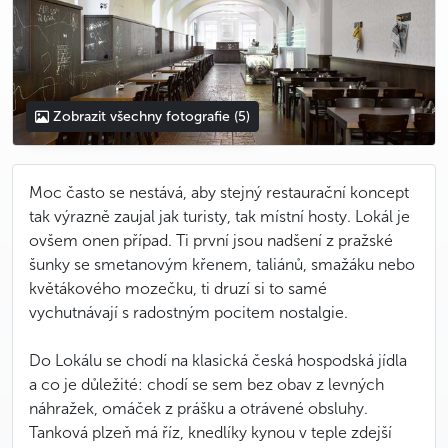
Zobrazit všechny fotografie
(5)
Moc často se nestává, aby stejný restaurační koncept
tak výrazně zaujal jak turisty, tak místní hosty. Lokál je
ovšem onen případ. Ti první jsou nadšení z pražské
šunky se smetanovým křenem, taliánů, smažáku nebo
květákového mozečku, ti druzí si to samé
vychutnávají s radostným pocitem nostalgie.
Do Lokálu se chodí na klasická česká hospodská jídla
a co je důležité: chodí se sem bez obav z levných
náhražek, omáček z prášku a otrávené obsluhy.
Tanková plzeň má říz, knedlíky kynou v teple zdejší