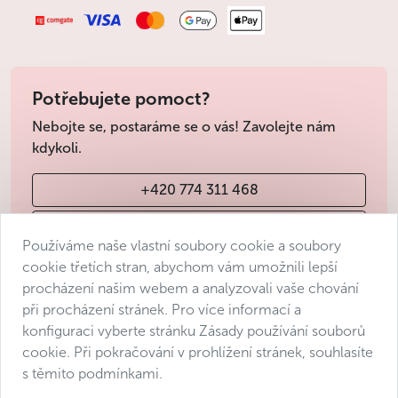
Potřebujete pomoct?
Nebojte se, postaráme se o vás! Zavolejte nám
kdykoli.
+420 774 311 468
info@avantgarde-prague.cz
Používáme naše vlastní soubory cookie a soubory
cookie třetích stran, abychom vám umožnili lepší
procházení našim webem a analyzovali vaše chování
Obchodní podmínky
při procházení stránek. Pro více informací a
Ochrana osobních údajů
konfiguraci vyberte stránku Zásady používání souborů
Prohlášení o přístupnosti
cookie. Při pokračování v prohlížení stránek, souhlasíte
s těmito podmínkami.
Manage consent