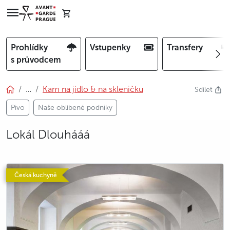
Prohlídky
Vstupenky
Transfery
s průvodcem
…
Kam na jídlo & na skleničku
Sdílet
Pivo
Naše oblíbené podniky
Lokál Dlouhááá
photo 5
Česká kuchyně