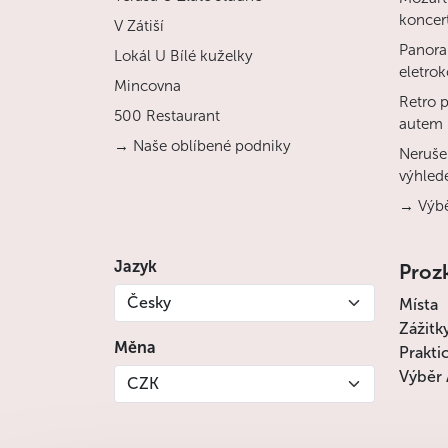
koncert
V Zátiší
Panora
Lokál U Bílé kuželky
eletro
Mincovna
Retro 
500 Restaurant
autem
→ Naše oblíbené podniky
Nerušen
výhled
→ Výbě
Jazyk
Proz
Česky
Místa
Zážitk
Měna
Prakti
Výběr 
CZK