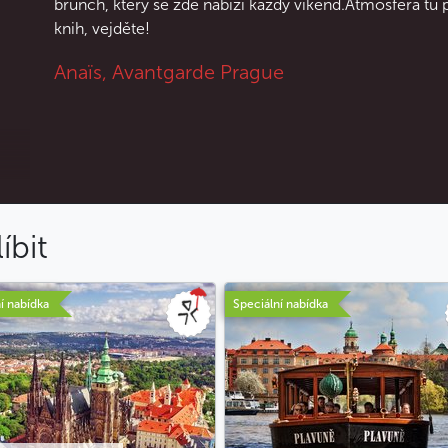
brunch, který se zde nabízí každý víkend.Atmosféra tu 
knih, vejděte!
Anaïs, Avantgarde Prague
íbit
í nabídka
Speciální nabídka