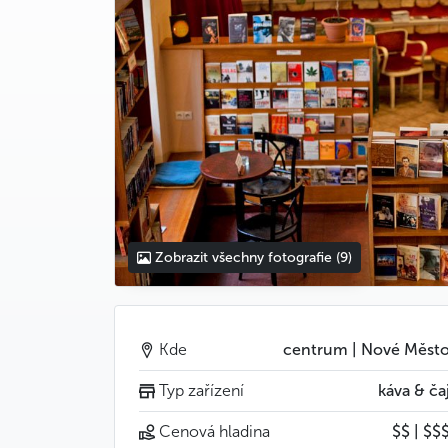
Zobrazit všechny fotografie
(9)
Kde
centrum | Nové Měst
Typ zařízení
káva & ča
Cenová hladina
$$ | $$