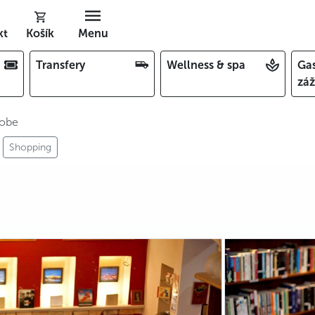
kt
Košík
Menu
Transfery
Wellness & spa
Ga
záž
obe
Shopping