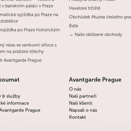
 v barokním paláci v Praze
Havelské tržiště
matická vyjížďka po Praze na
Obchůdek Muzea českého gra
koloběžce
Baťa
projížďka po Praze historickým
→ Naše oblíbené obchody
ý relax ve venkovní vířivce s
em na pražské střechy
r Avantgarde Prague
koumat
Avantgarde Prague
O nás
y & služby
Naši partneři
cké informace
Naši klienti
Avantgarde Prague
Napsali o nás
Kontakt