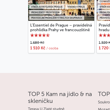
CO NAVŠT
VÝBĚR AVANTGARDE PRAGUE
VÍKEND V PRAZE
VÝBĚR A
PROHLÍDKY S PRŮVODCEM
PROHLÍD
PRAVIDELNÉ PROHLÍDKY V MALÝCH SKUPINÁCH
PRAVIDE
L’Essentiel de Prague – pravidelná
Pravi
prohlídka Prahy ve francouzštině
hradu
1 680 Kč
1 920 
1 510 Kč
1 720
/ osoba
TOP 5 Kam na jídlo & na
TOP 
skleničku
Soukro
Terasa U Zlaté studně
Mozart