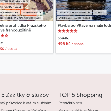
ÍVIT NA PRAŽSKÉM HRADĚ
VANTGARDE PRAGUE
KY S PRŮVODCEM
VÍKEND V PRAZE
CO DĚLAT V PRAZE ZA DEŠTĚ?
AKTIVITY
LNÉ PROHLÍDKY V MALÝCH SKUPINÁCH
VÝBĚR AVANTGARDE PRAGUE
delná prohlídka Pražského
Plavba po Vltavě na malé lod
 ve francouzštině
550 Kč
Kč
495 Kč
/ osoba
 Kč
/ osoba
5 Zážitky & služby
TOP 5 Shopping
mý průvodce k vašim službám
Perníčkův sen
 Dinner Concert – Večeře a
Prodejna sklárny Moser