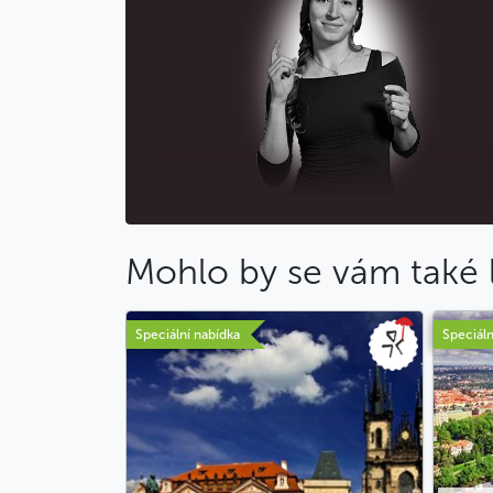
Mohlo by se vám také l
Speciální nabídka
Speciáln