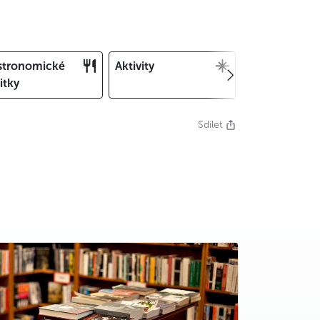
stronomické
Aktivity
Vánoce a Silv
itky
Sdílet