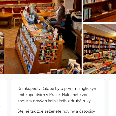
Knihkupectví Globe bylo prvním anglickým
o
knihkupectvím v Praze. Naleznete zde
spoustu nových knih i knih z druhé ruky.
j
Stejně tak zde seženete noviny a časopisy
$