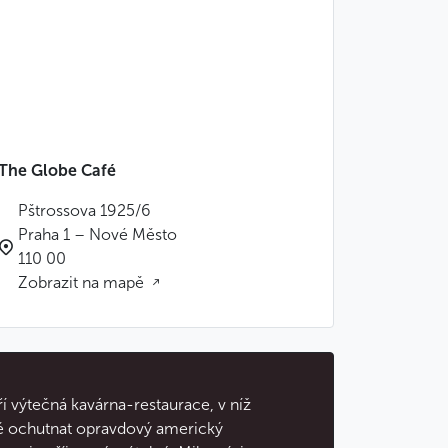
The Globe Café
Pštrossova 1925/6
Praha 1 – Nové Město
110 00
Zobrazit na mapě
í výtečná kavárna-restaurace, v níž
ně ochutnat opravdový americký