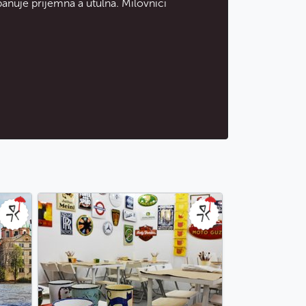
panuje příjemná a útulná. Milovníci