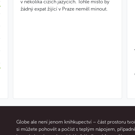
v několika cizích jazycích. Tohle místo by
žádný expat žijící v Praze neměl minout.
Globe ale není jenom knihkupectví – část prostoru tvoř
si můžete pohovět a počíst s teplým nápojem, případ