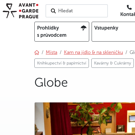
Hledat
Konta
Prohlídky
Vstupenky
s průvodcem
Místa
Kam na jídlo & na skleničku
Gl
Knihkupectví & papírnictví
Kavárny & Cukrárny
Globe
photo 5
photo 6
photo 7
photo 8
photo 9