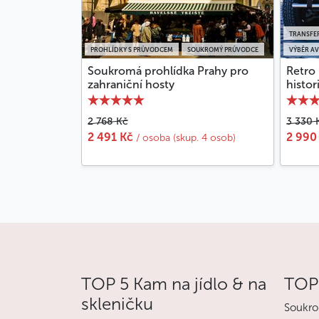
TRANSFER
PROHLÍDKY S PRŮVODCEM
SOUKROMÝ PRŮVODCE
VÝBĚR A
Soukromá prohlídka Prahy pro
Retro 
zahraniční hosty
histo
2 768 Kč
3 330 
2 491 Kč
2 990
/ osoba (skup. 4 osob)
TOP 5 Kam na jídlo & na
TOP 
skleničku
Soukro