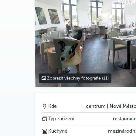
Zobrazit všechny fotografie
(11)
Kde
centrum | Nové Měst
Typ zařízení
restaurac
Kuchyně
mezinárodn