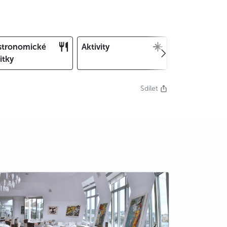
stronomické
Aktivity
Vánoce a Silv
itky
Sdílet