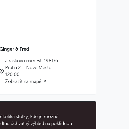
Ginger & Fred
Jiráskovo náměstí 1981/6
Praha 2 – Nové Město
120 00
Zobrazit na mapě
několika stolky, kde je možné
odtud úchvatný výhled na poklidnou