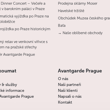
 Dinner Concert – Večeře a
Prodejna sklárny Moser
 v barokním paláci v Praze
Havelské tržiště
matická vyjížďka po Praze na
Obchůdek Muzea českého gra
koloběžce
Baťa
projížďka po Praze historickým
→ Naše oblíbené obchody
ý relax ve venkovní vířivce s
em na pražské střechy
r Avantgarde Prague
koumat
Avantgarde Prague
O nás
y & služby
Naši partneři
cké informace
Naši klienti
Avantgarde Prague
Napsali o nás
Kontakt