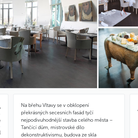
Na břehu Vltavy se v obklopení
o
překrásných secesních fasád tyčí
nejpodivuhodnější stavba celého města –
e
Tančící dům, mistrovské dílo
í
dekonstruktivismu, budova ze skla