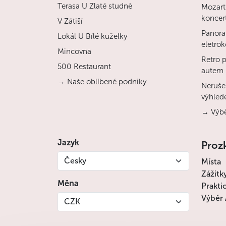
Terasa U Zlaté studně
Mozart
koncert
V Zátiší
Panora
Lokál U Bílé kuželky
eletro
Mincovna
Retro 
500 Restaurant
autem
→ Naše oblíbené podniky
Nerušen
výhled
→ Výbě
Jazyk
Proz
Česky
Místa
Zážitk
Měna
Prakti
Výběr 
CZK