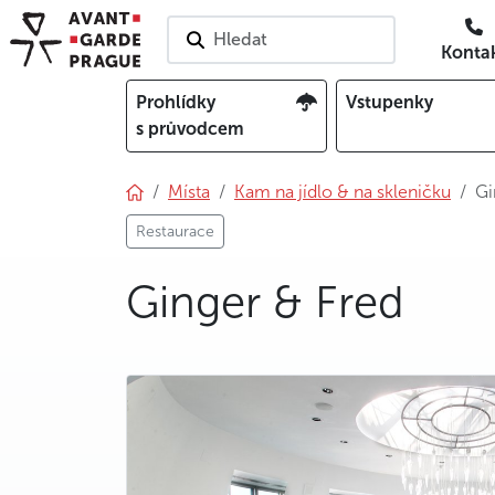
Hledat
Konta
Prohlídky
Vstupenky
s průvodcem
Místa
Kam na jídlo & na skleničku
Gi
Restaurace
Ginger & Fred
photo 5
photo 6
photo 7
photo 8
photo 9
photo 10
photo 11