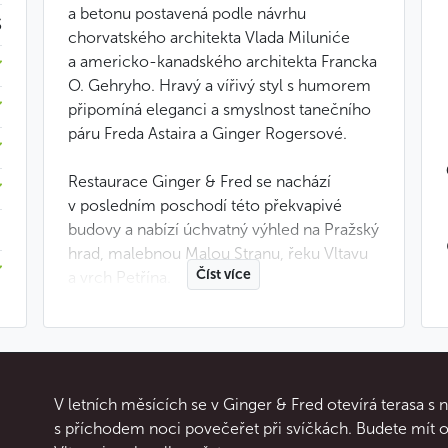
a betonu postavená podle návrhu
$
chorvatského architekta Vlada Miluniće
a americko-kanadského architekta Francka
O. Gehryho. Hravý a vířivý styl s humorem
připomíná eleganci a smyslnost tanečního
páru Freda Astaira a Ginger Rogersové.
Restaurace Ginger & Fred se nachází
v posledním poschodí této překvapivé
budovy a nabízí úchvatný výhled na Pražský
hrad, malebnou Malou Stranu, řeku Vltavu
Číst více
a vrch Petřína.
Koncept této restaurace upřednostňuje
jistou hravost, jež se projevuje nejen ve
výzdobě interiéru, ale také v kuchyni. Ta je
mezinárodní, moderní, kreativní a zcela
V letních měsících se v Ginger & Fred otevírá terasa s 
zřetelně orientovaná na sezónní produkty
s příchodem noci povečeřet při svíčkách. Budete mít 
nejvyšší kvality. Doprovází ji rozsáhlý vinný