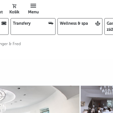
kt
Košík
Menu
Transfery
Wellness & spa
Ga
záž
nger & Fred