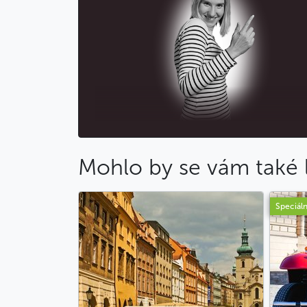
Mohlo by se vám také l
Speciáln