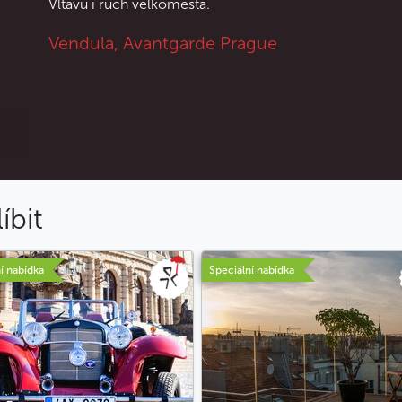
Vltavu i ruch velkoměsta.
lístek.
Vendula, Avantgarde Prague
Vedle pokrmů à la carte nabízí jídelní lístek
také polední meníčka za příznivou cenu.
Výborná příležitost zajít si na chutný oběd
a zároveň si užít překrásný výhled na
město.
Méně
íbit
í nabídka
Speciální nabídka