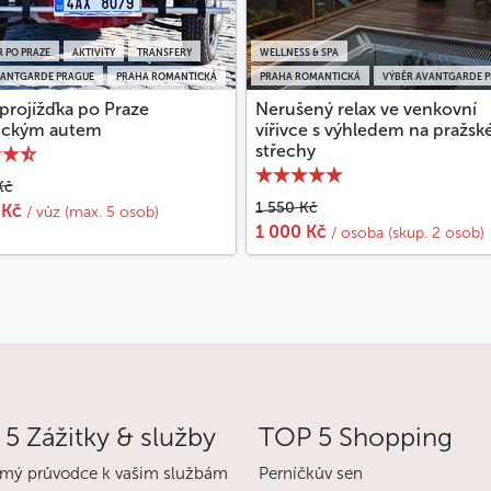
 PO PRAZE
AKTIVITY
TRANSFERY
WELLNESS & SPA
VANTGARDE PRAGUE
PRAHA ROMANTICKÁ
PRAHA ROMANTICKÁ
VÝBĚR AVANTGARDE 
projížďka po Praze
Nerušený relax ve venkovní
rickým autem
vířivce s výhledem na pražsk
střechy
Kč
1 550 Kč
 Kč
/ vůz (max. 5 osob)
1 000 Kč
/ osoba (skup. 2 osob)
5 Zážitky & služby
TOP 5 Shopping
mý průvodce k vašim službám
Perníčkův sen