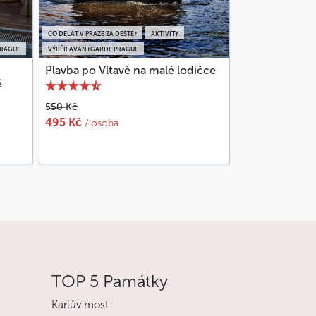
CO DĚLAT V PRAZE ZA DEŠTĚ?
AKTIVITY
PRAGUE
VÝBĚR AVANTGARDE PRAGUE
Plavba po Vltavě na malé lodičce
é
550 Kč
495 Kč
/ osoba
TOP 5 Památky
Karlův most