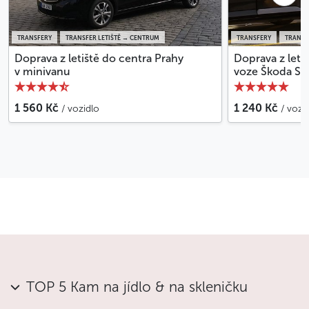
TRANSFERY
TRANSFER LETIŠTĚ → CENTRUM
TRANSFERY
TRANSF
Doprava z letiště do centra Prahy
Doprava z leti
v minivanu
voze Škoda Su
1 560 Kč
1 240 Kč
/ vozidlo
/ vozi
TOP 5 Kam na jídlo & na skleničku