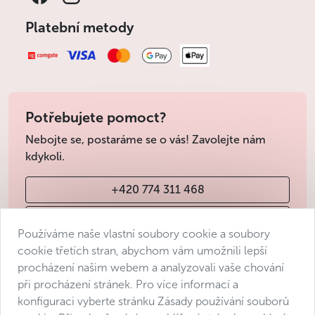
Platební metody
Potřebujete pomoct?
Nebojte se, postaráme se o vás! Zavolejte nám
kdykoli.
+420 774 311 468
info@avantgarde-prague.cz
Používáme naše vlastní soubory cookie a soubory
cookie třetích stran, abychom vám umožnili lepší
procházení našim webem a analyzovali vaše chování
Obchodní podmínky
při procházení stránek. Pro více informací a
Ochrana osobních údajů
konfiguraci vyberte stránku Zásady používání souborů