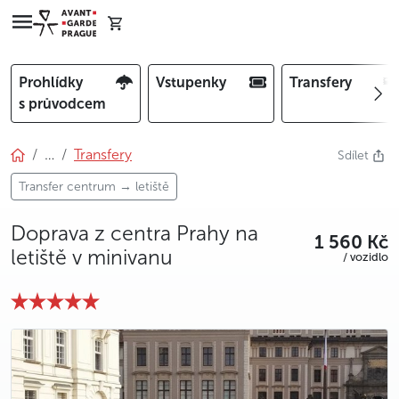
Prohlídky
Vstupenky
Transfery
s průvodcem
…
Transfery
Sdílet
Transfer centrum → letiště
Doprava z centra Prahy na
1 560 Kč
letiště v minivanu
/ vozidlo