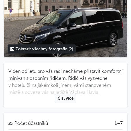
Zobrazit všechny fotografie
(2)
V den od letu pro vás rádi necháme přistavit komfortní
minivan s osobním řidičem. Řidič vás vyzvedne
v hotelu či na jakémkoli jiném, vámi stanoveném
místě a odveze vás na letiště Václava Havla.
Číst více
Pokud jste ubytovaní v centru Prahy, doporučujeme
vám vyjet dvě a půl hodiny před plánovaným odletem
vašeho letadla. Řidič na vás bude čekat ve smluvenou
Počet účastníků
1–7
dobu před vašim hotelem či na jiném, vámi