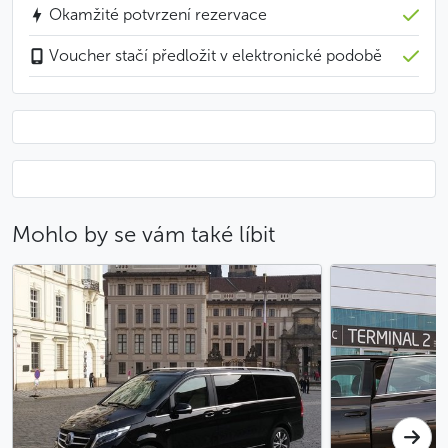
stanoveném místě.
Okamžité potvrzení rezervace
Voucher stačí předložit v elektronické podobě
Hodí se vědět
Transfer je možné si zarezervovat s minimálním
9hodinovým předstihem
Méně
Mohlo by se vám také líbit