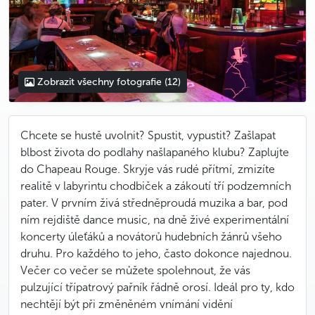
Zobrazit všechny fotografie
(12)
Chcete se hustě uvolnit? Spustit, vypustit? Zašlapat
blbost života do podlahy našlapaného klubu? Zaplujte
do Chapeau Rouge. Skryje vás rudé přítmí, zmizíte
realitě v labyrintu chodbiček a zákoutí tří podzemních
pater. V prvním živá středněproudá muzika a bar, pod
ním rejdiště dance music, na dně živé experimentální
koncerty úleťáků a novátorů hudebních žánrů všeho
druhu. Pro každého to jeho, často dokonce najednou.
Večer co večer se můžete spolehnout, že vás
pulzující třípatrový pařník řádně orosí. Ideál pro ty, kdo
nechtějí být při změněném vnímání vidění