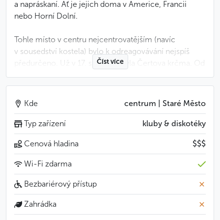
a napráskaní. Ať je jejich doma v Americe, Francii
nebo Horní Dolní.
Tohle místo v centru nejcentrovatějším (navíc
v sousedství kostela) bylo k odreagovávání nejspíš
Číst více
předurčeno. Už v 17. století tu byla Čertova krčma. Od
roku 1919 do 2. světové vyhlášený hudební podnik pro
pražskou smetánku s lehkými děvami. A na sklonku
minulého režimu pedagogicko-psychologická
Kde
centrum | Staré Město
poradna...
Typ zařízení
kluby & diskotéky
Jděte do toho! Tenhle flek dělá lidem – zvlášť mladým
Cenová hladina
$$$
a neklidným – dobře už nějakých 400 let.
Wi-Fi zdarma
Méně
Bezbariérový přístup
Zahrádka