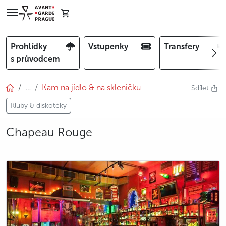
Prohlídky
Vstupenky
Transfery
s průvodcem
…
Kam na jídlo & na skleničku
Sdílet
Kluby & diskotéky
Chapeau Rouge
photo 5
photo 6
photo 7
photo 8
photo 9
photo 10
photo 11
photo 12