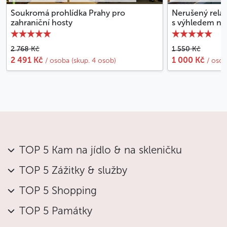
Soukromá prohlídka Prahy pro
Nerušený relax
zahraniční hosty
s výhledem na 
2 768 Kč
1 550 Kč
2 491 Kč
1 000 Kč
/ osoba (skup. 4 osob)
/ osob
TOP 5 Kam na jídlo & na skleničku
TOP 5 Zážitky & služby
TOP 5 Shopping
TOP 5 Památky