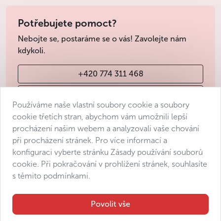
Potřebujete pomoct?
Nebojte se, postaráme se o vás! Zavolejte nám
kdykoli.
+420 774 311 468
info@avantgarde-prague.cz
Používáme naše vlastní soubory cookie a soubory
cookie třetích stran, abychom vám umožnili lepší
procházení našim webem a analyzovali vaše chování
Obchodní podmínky
při procházení stránek. Pro více informací a
Ochrana osobních údajů
konfiguraci vyberte stránku Zásady používání souborů
Prohlášení o přístupnosti
cookie. Při pokračování v prohlížení stránek, souhlasíte
s těmito podmínkami.
Manage consent
Sitemap
Povolit vše