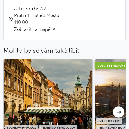
Jakubská 647/2
Praha 1 – Staré Město
110 00
Zobrazit na mapě
Mohlo by se vám také líbit
Speciální nabídka
WELLNESS & SPA
SOUKROMÝ PRŮVODCE
PROHLÍDKY S PRŮVODCEM
PRAHA ROMANTICKÁ