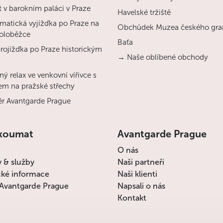
 v barokním paláci v Praze
Havelské tržiště
matická vyjížďka po Praze na
Obchůdek Muzea českého gra
koloběžce
Baťa
projížďka po Praze historickým
→ Naše oblíbené obchody
ý relax ve venkovní vířivce s
em na pražské střechy
r Avantgarde Prague
koumat
Avantgarde Prague
O nás
y & služby
Naši partneři
cké informace
Naši klienti
Avantgarde Prague
Napsali o nás
Kontakt