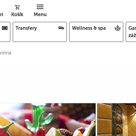
kt
Košík
Menu
Transfery
Wellness & spa
Ga
záž
ntina