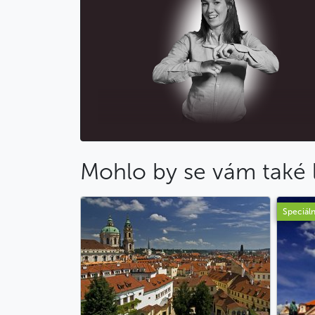
Mohlo by se vám také l
Speciáln