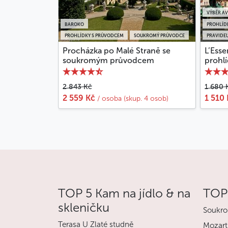
VÝBĚR A
BAROKO
PROHLÍD
PROHLÍDKY S PRŮVODCEM
SOUKROMÝ PRŮVODCE
PRAVIDE
Procházka po Malé Straně se
L’Esse
soukromým průvodcem
prohlí
2 843 Kč
1 680 
2 559 Kč
1 510
/ osoba (skup. 4 osob)
TOP 5 Kam na jídlo & na
TOP 
skleničku
Soukro
Terasa U Zlaté studně
Mozart