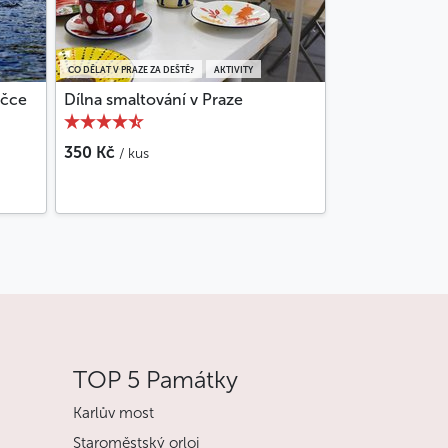
CO DĚLAT V PRAZE ZA DEŠTĚ?
AKTIVITY
ičce
Dílna smaltování v Praze
350 Kč
/ kus
TOP 5 Památky
Karlův most
Staroměstský orloj