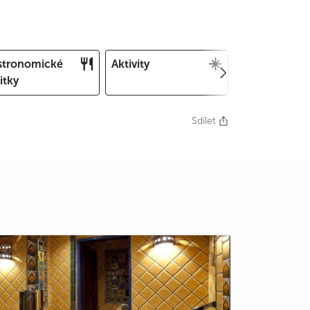
stronomické
Aktivity
Vánoce a Silv
itky
Sdílet