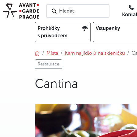
Hledat
Konta
Prohlídky
Vstupenky
s průvodcem
Místa
Kam na jídlo & na skleničku
Ca
Restaurace
Cantina
photo 5