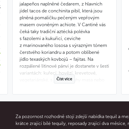
jalapeños naplněné čedarem, z hlavních
$
jídel tacos de conchinita pibil, která jsou
plněná pomaličku pečeným vepřovým
masem ovoněným achiote. V Cantině vás
čeká taky tradiční aztécká polévka
s fazolemi a kukuřicí, ceviche
z marinovaného lososa s výrazným tónem
čerstvého koriandru a potom oblíbené
jídlo texaských kovbojů – fajitas. Na
rozpálené litinové pánvi je dostanete v šesti
variantách: kuřecí, hovězí, krevetové,
Číst více
vegetariánské, s dvěma druhy masa nebo
připravené z vepřové panenky. Také
nezapomeňte vyzkoušet zdejší quesadillas
a burritos. Mezi nimi si vyberou
i vegetariáni, neboť špenátová quesadilla
nebo burrito naplněné směsí cukety, rajčat,
Za pozornost rozhodně stojí zdejší nabídka tequil a me
žampionů a červených fazolí opravdu
krátce zrající bílé tequily, reposady zrající dva měsíce, 
zasytí.