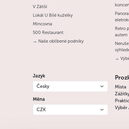
koncert
V Zátiší
Panora
Lokál U Bílé kuželky
eletro
Mincovna
Retro 
500 Restaurant
autem
→ Naše oblíbené podniky
Nerušen
výhled
→ Výbě
Jazyk
Proz
Česky
Místa
Zážitk
Měna
Prakti
Výběr 
CZK