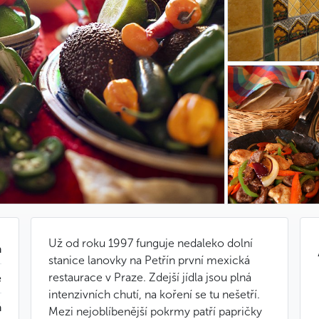
Už od roku 1997 funguje nedaleko dolní
a
stanice lanovky na Petřín první mexická
restaurace v Praze. Zdejší jídla jsou plná
e
intenzivních chutí, na koření se tu nešetří.
á
Mezi nejoblíbenější pokrmy patří papričky