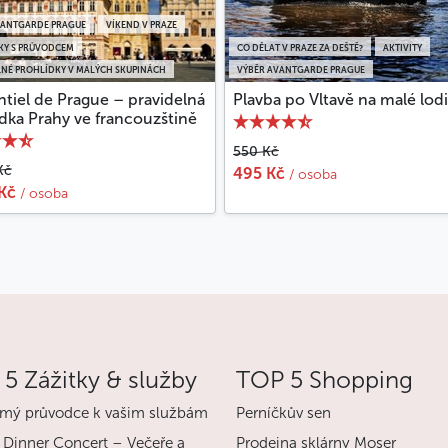
VANTGARDE PRAGUE
VÍKEND V PRAZE
KY S PRŮVODCEM
CO DĚLAT V PRAZE ZA DEŠTĚ?
AKTIVITY
LNÉ PROHLÍDKY V MALÝCH SKUPINÁCH
VÝBĚR AVANTGARDE PRAGUE
ntiel de Prague – pravidelná
Plavba po Vltavě na malé lod
dka Prahy ve francouzštině
550 Kč
Kč
495 Kč
/ osoba
 Kč
/ osoba
5 Zážitky & služby
TOP 5 Shopping
mý průvodce k vašim službám
Perníčkův sen
 Dinner Concert – Večeře a
Prodejna sklárny Moser