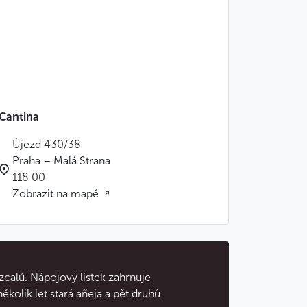
Cantina
Újezd 430/38
Praha – Malá Strana
118 00
Zobrazit na mapě
zcalů. Nápojový lístek zahrnuje
několik let stará añeja a pět druhů