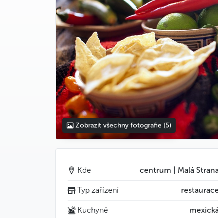
Zobrazit všechny fotografie
(5)
Kde
centrum | Malá Stran
Typ zařízení
restaurac
Kuchyně
mexick